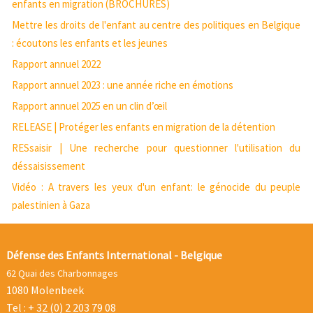
enfants en migration (BROCHURES)
Mettre les droits de l'enfant au centre des politiques en Belgique
: écoutons les enfants et les jeunes
Rapport annuel 2022
Rapport annuel 2023 : une année riche en émotions
Rapport annuel 2025 en un clin d’œil
RELEASE | Protéger les enfants en migration de la détention
RESsaisir | Une recherche pour questionner l'utilisation du
déssaisissement
Vidéo : A travers les yeux d'un enfant: le génocide du peuple
palestinien à Gaza
Défense des Enfants International - Belgique
62 Quai des Charbonnages
1080 Molenbeek
Tel : + 32 (0) 2 203 79 08