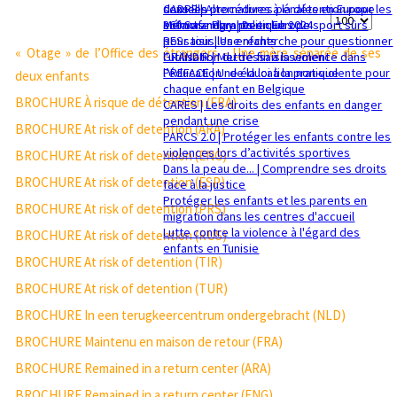
sexuelle
dans les procédures pénales en Europe
CADRE | Alternatives à la détention pour les
Affichage
Mémorandum politique 2024
360 Safe Play | Des clubs de sport sûrs
enfants migrants en Europe
pour tous les enfants
RESsaisir | Une recherche pour questionner
#
« Otage » de l’Office des étrangers - Une mère séparée de ses
GRANDIR | Mettre fin à la violence dans
l'utilisation du déssaisissement
l’éducation : de la loi à la pratique
PREFACE | Une éducation non-violente pour
deux enfants
chaque enfant en Belgique
BROCHURE À risque de détention (FRA)
CARES | Les droits des enfants en danger
pendant une crise
BROCHURE At risk of detention (ARA)
PARCS 2.0 | Protéger les enfants contre les
violences lors d’activités sportives
BROCHURE At risk of detention (ENG)
Dans la peau de... | Comprendre ses droits
BROCHURE At risk of detention (ESP)
face à la justice
Protéger les enfants et les parents en
BROCHURE At risk of detention (PRS)
migration dans les centres d'accueil
Lutte contre la violence à l'égard des
BROCHURE At risk of detention (RUS)
enfants en Tunisie
BROCHURE At risk of detention (TIR)
BROCHURE At risk of detention (TUR)
BROCHURE In een terugkeercentrum ondergebracht (NLD)
BROCHURE Maintenu en maison de retour (FRA)
BROCHURE Remained in a return center (ARA)
BROCHURE Remained in a return center (ENG)