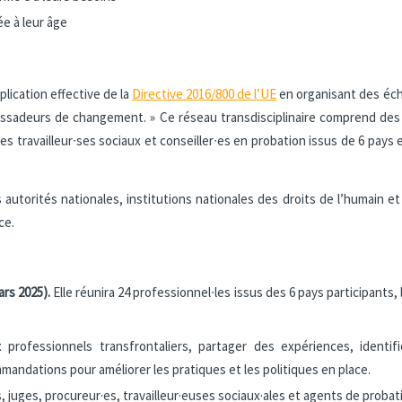
ée à leur âge
plication effective de la
Directive 2016/800 de l’UE
en organisant des écha
assadeurs de changement. » Ce réseau transdisciplinaire comprend des 
es travailleur∙ses sociaux et conseiller∙es en probation issus de 6 pays
 autorités nationales, institutions nationales des droits de l’humain et 
ce.
ars 2025).
Elle réunira 24 professionnel∙les issus des 6 pays participant
ux professionnels transfrontaliers, partager des expériences, ident
mandations pour améliorer les pratiques et les politiques en place.
s, juges, procureur·es, travailleur·euses sociaux·ales et agents de probat