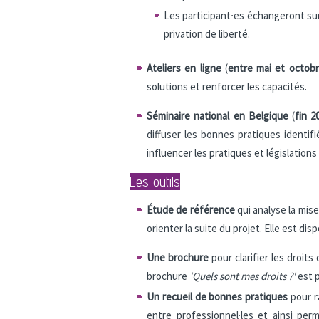
Les participant∙es échangeront sur d
privation de liberté.
Ateliers en ligne
(
entre mai et octob
solutions et renforcer les capacités.
Séminaire national en Belgique
(
fin 2
diffuser les bonnes pratiques identif
influencer les pratiques et législations
Les outils
Étude de référence
qui analyse la mis
orienter la suite du projet. Elle est dis
Une brochure
pour clarifier les droi
brochure
'Quels sont mes droits ?'
est p
Un
recueil de bonnes pratiques
pour r
entre professionnel·les et ainsi pe