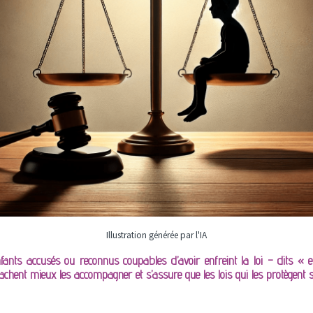
Illustration générée par l'IA
nfants accusés ou reconnus coupables d’avoir enfreint la loi – dits « enf
s sachent mieux les accompagner et s’assure que les lois qui les protègent