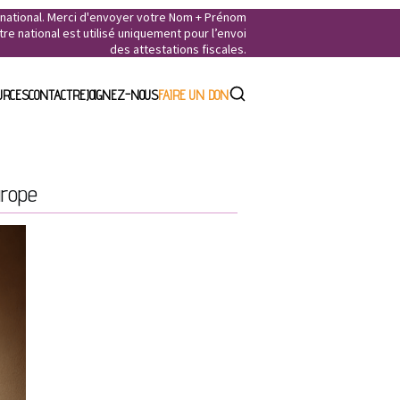
e national. Merci d'envoyer votre Nom + Prénom
e national est utilisé uniquement pour l’envoi
des attestations fiscales.
URCES
CONTACT
REJOIGNEZ-NOUS
FAIRE UN DON
urope