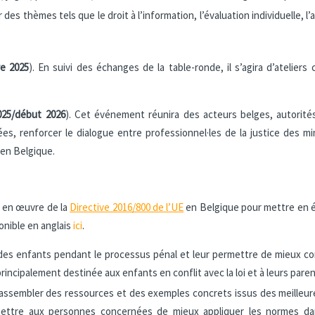
es thèmes tels que le droit à l’information, l’évaluation individuelle, l’
re 2025
). En suivi des échanges de la table-ronde, il s’agira d’ateliers
025/début 2026
). Cet événement réunira des acteurs belges, autorités 
iées, renforcer le dialogue entre professionnel·les de la justice des
 en Belgique.
e en œuvre de la
Directive 2016/800 de l’UE
en Belgique pour mettre en év
ponible en anglais
ici
.
ts des enfants pendant le processus pénal et leur permettre de mieux c
rincipalement destinée aux enfants en conflit avec la loi et à leurs pare
assembler des ressources et des exemples concrets issus des meilleure
rmettre aux personnes concernées de mieux appliquer les normes dan