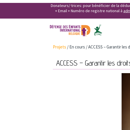
Donateurs/·trices: pour bénéficier de la déd
+ Email + Numéro de registre national à
adm
Projets
/
En cours
/
ACCESS – Garantir les 
ACCESS – Garantir les droi