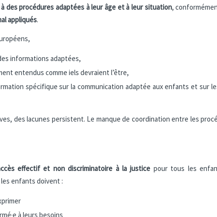
 à des procédures adaptées à leur âge et à leur situation
, conformémen
al appliqués
.
européens,
 des informations adaptées,
ent entendus comme iels devraient l’être,
mation spécifique sur la communication adaptée aux enfants et sur les
ives, des lacunes persistent. Le manque de coordination entre les proc
accès effectif et non discriminatoire à la justice
pour tous les enfant
les enfants doivent :
xprimer
rmé·e à leurs besoins