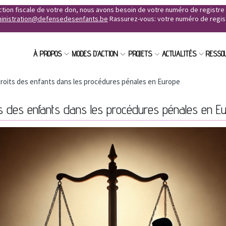
uction fiscale de votre don, nous avons besoin de votre numéro de registr
inistration@defensedesenfants.be
Rassurez-vous: votre numéro de registr
À PROPOS
MODES D'ACTION
PROJETS
ACTUALITÉS
RESSO
droits des enfants dans les procédures pénales en Europe
ts des enfants dans les procédures pénales en E