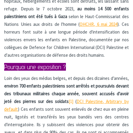
hôpitaux, hébergements et écoles sont détruits, les laissant sans
refuge. Depuis le 7 octobre 2023,
au moins 14 500 enfants
palestiniens ont été tués à Gaza
selon le Haut-Commissariat des
Nations Unies aux droits de l'homme (
OHCHR, 6 mai 2024
). Ces
horreurs font suite à une longue période d'intensification des
violences envers les enfants en Palestine, documentée par nos
collègues de Defence for Children International (DCI) Palestine et
d'autres organisations de défense des droits humains.
Pourquoi une exposition ?
Loin des yeux des médias belges, et depuis des dizaines d’années,
environ 700 enfants palestiniens sont arrêtés et poursuivis devant
des tribunaux militaires chaque année
,
souvent accusés d'avoir
jeté des pierres sur des soldats
[1]
(
DCI Palestine, Arbitrary by
default
) Ces enfants sont souvent enlevés de chez eux en pleine
nuit, ligotés et transférés les yeux bandés vers des centres
d'interrogatoire. Ils y subissent des violences pour obtenir des
aveux, et dans plus de 90% des cas, ils ne sont ni accompagnés