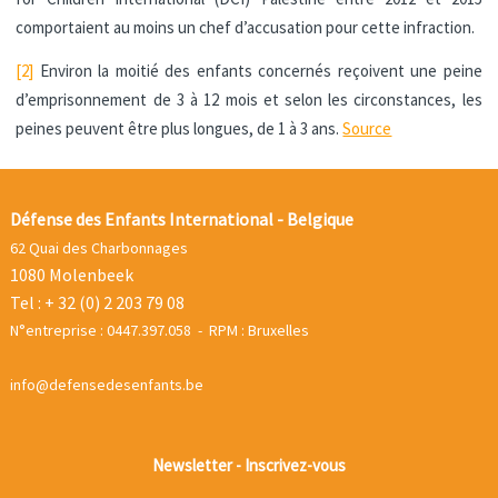
comportaient au moins un chef d’accusation pour cette infraction.
[2]
Environ la moitié des enfants concernés reçoivent une peine
d’emprisonnement de 3 à 12 mois et selon les circonstances, les
peines peuvent être plus longues, de 1 à 3 ans.
Source
Défense des Enfants International - Belgique
62 Quai des Charbonnages
1080 Molenbeek
Tel : + 32 (0) 2 203 79 08
N°entreprise : 0447.397.058 - RPM : Bruxelles
info@defensedesenfants.be
Newsletter - Inscrivez-vous