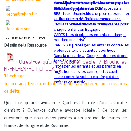
sexuelle
dans les procédures pénales en Europe
CADRE | Alternatives à la détention pour les
Mémorandum politique 2024
360 Safe Play | Des clubs de sport sûrs
enfants migrants en Europe
pour tous les enfants
RESsaisir | Une recherche pour questionner
Recherche
GRANDIR | Mettre fin à la violence dans
l'utilisation du déssaisissement
l’éducation : de la loi à la pratique
PREFACE | Une éducation non-violente pour
Retour
chaque enfant en Belgique
CARES | Les droits des enfants en danger
pendant une crise
PARCS 2.0 | Protéger les enfants contre les
Détails de la Ressource
violences lors d’activités sportives
Dans la peau de... | Comprendre ses droits
face à la justice
Qu'est-ce qu'un·e avocat·e idéal·e ? Brochures
Protéger les enfants et les parents en
FR-NL-EN-HU
POPULAIRE
migration dans les centres d'accueil
Télécharger
Lutte contre la violence à l'égard des
enfants en Tunisie
Justice adaptée aux enfants
Enfants suspecté•e•s ou accusé•e•s
de délits
Qu’est-ce qu’un·e avocat·e ? Quel est le rôle d’un·e avocat·e
d’enfant ? Qu’est-ce qu’un·e avocat·e idéal·e ? Ce sont les
questions que nous avons posées à un groupe de jeunes de
France, de Hongrie et de Roumanie.