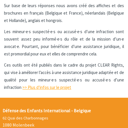
Sur base de leurs réponses nous avons créé des affiches et des
brochures en français (Belgique et France), néerlandais (Belgique
et Hollande), anglais et hongrois.
Les mineur·e·s suspecté·e·s ou accusé·e·s d’une infraction sont
souvent assez peu informé·e·s du rôle et de la mission d’un·e
avocat·e. Pourtant, pour bénéficier d’une assistance juridique, il
est promordial pour eux et elles de comprendre cela.
Ces outils ont été publiés dans le cadre du projet CLEAR Rights,
qui vise à améliorer l’accès à une assistance juridique adaptée et de
qualité pour les mineur·e·s suspecté·e·s ou accusé·e·s d’une
infraction
>> Plus d’infos sur le projet
Défense des Enfants International - Belgique
62 Quai des Charbonnages
1080 Molenbeek