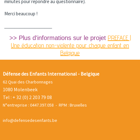
minutes pour répondre au questionnaire).
Merci beaucoup !
___________________
PREFACE |
>> Plus d'informations sur le projet
Une éducation non-violente pour chaque enfant en
Belgique
Défense des Enfants International - Belgique
62 Quai des Charbonnages
1080 Molenbeek
Tel : + 32 (0) 2 203 79 08
N°entreprise : 0447.397.058 - RPM : Bruxelles
info@defensedesenfants.be