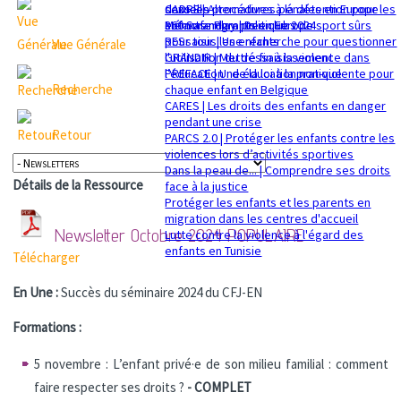
sexuelle
dans les procédures pénales en Europe
CADRE | Alternatives à la détention pour les
Mémorandum politique 2024
360 Safe Play | Des clubs de sport sûrs
enfants migrants en Europe
pour tous les enfants
RESsaisir | Une recherche pour questionner
Vue Générale
GRANDIR | Mettre fin à la violence dans
l'utilisation du déssaisissement
l’éducation : de la loi à la pratique
PREFACE | Une éducation non-violente pour
Recherche
chaque enfant en Belgique
CARES | Les droits des enfants en danger
pendant une crise
Retour
PARCS 2.0 | Protéger les enfants contre les
violences lors d’activités sportives
Dans la peau de... | Comprendre ses droits
Détails de la Ressource
face à la justice
Protéger les enfants et les parents en
migration dans les centres d'accueil
Newsletter Octobre 2024
POPULAIRE
Lutte contre la violence à l'égard des
enfants en Tunisie
Télécharger
En Une :
Succès du séminaire 2024 du CFJ-EN
Formations :
5 novembre : L’enfant privé·e de son milieu familial : comment
faire respecter ses droits ?
- COMPLET