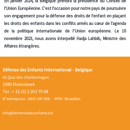
En janvier 2024, la Belgique prendra la présidence du Conseil de
l'Union Européenne. C'est l'occasion pour notre pays de poursuivre
son engagement pour la défense des droits de l'enfant en plaçant
les droits des enfants dans les conflits armés au cœur de l'agenda
de la politique internationale de l’Union européenne. Le 10
novembre 2023, nous avons interpellé Hadja Lahbib, Ministre des
Affaires étrangères.
Défense des Enfants International - Belgique
62 Quai des Charbonnages
1080 Molenbeek
Tel : + 32 (0) 2 203 79 08
N°entreprise : 0447.397.058 - RPM : Bruxelles
info@defensedesenfants.be