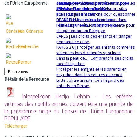
de l'Union Européenne
sexuelle
dans les procédures pénales en Europe
CADRE | Alternatives à la détention pour les
Mémorandum politique 2024
360 Safe Play | Des clubs de sport sûrs
enfants migrants en Europe
pour tous les enfants
RESsaisir | Une recherche pour questionner
GRANDIR | Mettre fin à la violence dans
l'utilisation du déssaisissement
l’éducation : de la loi à la pratique
PREFACE | Une éducation non-violente pour
chaque enfant en Belgique
Vue Générale
CARES | Les droits des enfants en danger
pendant une crise
Recherche
PARCS 2.0 | Protéger les enfants contre les
violences lors d’activités sportives
Dans la peau de... | Comprendre ses droits
Retour
face à la justice
Protéger les enfants et les parents en
migration dans les centres d'accueil
Détails de la Ressource
Lutte contre la violence à l'égard des
enfants en Tunisie
Interpellation Hadja Lahbib - Les enfants
victimes des conflits armés doivent être une priorité de
la présidence belge du Conseil de l'Union Européenne
POPULAIRE
Télécharger