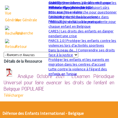
sexuelle
dans les procédures pénales en Europe
CADRE | Alternatives à la détention pour les
Mémorandum politique 2024
360 Safe Play | Des clubs de sport sûrs
enfants migrants en Europe
pour tous les enfants
RESsaisir | Une recherche pour questionner
GRANDIR | Mettre fin à la violence dans
l'utilisation du déssaisissement
Vue Générale
l’éducation : de la loi à la pratique
PREFACE | Une éducation non-violente pour
chaque enfant en Belgique
CARES | Les droits des enfants en danger
Recherche
pendant une crise
PARCS 2.0 | Protéger les enfants contre les
violences lors d’activités sportives
Retour
Dans la peau de... | Comprendre ses droits
face à la justice
Protéger les enfants et les parents en
Détails de la Ressource
migration dans les centres d'accueil
Lutte contre la violence à l'égard des
enfants en Tunisie
Analyse Octobre 2021 : L’Examen Périodique
Universel pour faire avancer les droits de l’enfant en
Belgique
POPULAIRE
Télécharger
Défense des Enfants International - Belgique