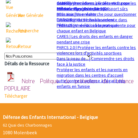
sexuelle
dans les procédures pénales en Europe
CADRE | Alternatives à la détention pour les
Mémorandum politique 2024
360 Safe Play | Des clubs de sport sûrs
enfants migrants en Europe
pour tous les enfants
RESsaisir | Une recherche pour questionner
Vue Générale
GRANDIR | Mettre fin à la violence dans
l'utilisation du déssaisissement
l’éducation : de la loi à la pratique
PREFACE | Une éducation non-violente pour
Recherche
chaque enfant en Belgique
CARES | Les droits des enfants en danger
pendant une crise
Retour
PARCS 2.0 | Protéger les enfants contre les
violences lors d’activités sportives
Dans la peau de... | Comprendre ses droits
Détails de la Ressource
face à la justice
Protéger les enfants et les parents en
migration dans les centres d'accueil
Notre Politique de protection de l'enfance
Lutte contre la violence à l'égard des
enfants en Tunisie
POPULAIRE
Télécharger
Défense des Enfants International - Belgique
62 Quai des Charbonnages
1080 Molenbeek