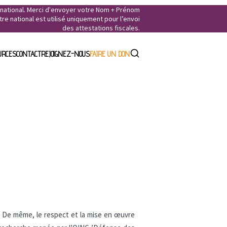
e national. Merci d'envoyer votre Nom + Prénom
e national est utilisé uniquement pour l’envoi
des attestations fiscales.
URCES
CONTACT
REJOIGNEZ-NOUS
FAIRE UN DON
. De même, le respect et la mise en œuvre