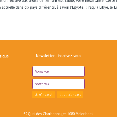
tion relative aux droits de l’enfant est faible, voire inexistante. Ce
actuelle dans dix pays différents, à savoir l’Egypte, l’Iraq, la Libye, le Li
gique
Newsletter - Inscrivez-vous
62 Quai des Charbonnages 1080 Molenbeek