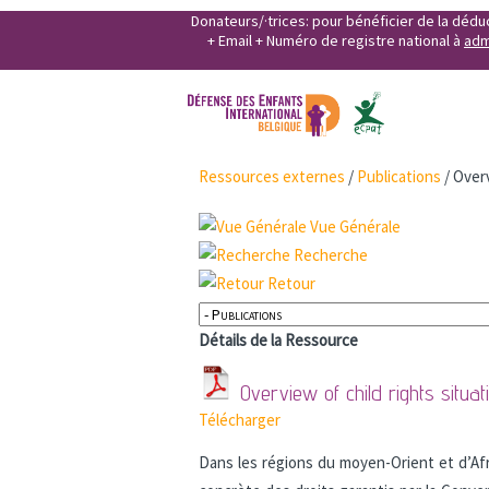
Donateurs/·trices: pour bénéficier de la déd
+ Email + Numéro de registre national à
adm
Ressources externes
/
Publications
/
Overv
Vue Générale
Recherche
Retour
Détails de la Ressource
Overview of child rights situa
Télécharger
Dans les régions du moyen-Orient et d’Af