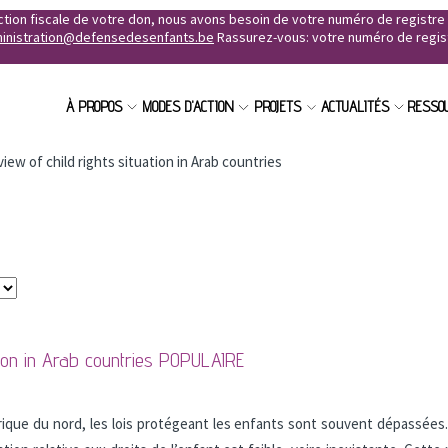
uction fiscale de votre don, nous avons besoin de votre numéro de registr
inistration@defensedesenfants.be
Rassurez-vous: votre numéro de registr
À PROPOS
MODES D'ACTION
PROJETS
ACTUALITÉS
RESSO
iew of child rights situation in Arab countries
tion in Arab countries
POPULAIRE
rique du nord, les lois protégeant les enfants sont souvent dépassées