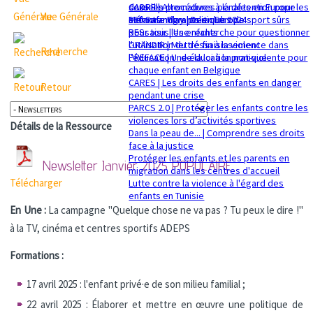
sexuelle
dans les procédures pénales en Europe
CADRE | Alternatives à la détention pour les
Vue Générale
Mémorandum politique 2024
360 Safe Play | Des clubs de sport sûrs
enfants migrants en Europe
pour tous les enfants
RESsaisir | Une recherche pour questionner
GRANDIR | Mettre fin à la violence dans
l'utilisation du déssaisissement
Recherche
l’éducation : de la loi à la pratique
PREFACE | Une éducation non-violente pour
chaque enfant en Belgique
CARES | Les droits des enfants en danger
Retour
pendant une crise
PARCS 2.0 | Protéger les enfants contre les
violences lors d’activités sportives
Détails de la Ressource
Dans la peau de... | Comprendre ses droits
face à la justice
Protéger les enfants et les parents en
Newsletter Janvier 2025
POPULAIRE
migration dans les centres d'accueil
Télécharger
Lutte contre la violence à l'égard des
enfants en Tunisie
En Une :
La campagne "Quelque chose ne va pas ? Tu peux le dire !"
à la TV, cinéma et centres sportifs ADEPS
Formations :
17 avril 2025 : l'enfant privé·e de son milieu familial ;
22 avril 2025 : Élaborer et mettre en œuvre une politique de