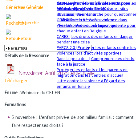
sexuelle
dans les procédures pénales en Europe
CADRE | Alternatives à la détention pour les
Vue Générale
Mémorandum politique 2024
360 Safe Play | Des clubs de sport sûrs
enfants migrants en Europe
pour tous les enfants
RESsaisir | Une recherche pour questionner
GRANDIR | Mettre fin à la violence dans
l'utilisation du déssaisissement
Recherche
l’éducation : de la loi à la pratique
PREFACE | Une éducation non-violente pour
chaque enfant en Belgique
CARES | Les droits des enfants en danger
Retour
pendant une crise
PARCS 2.0 | Protéger les enfants contre les
violences lors d’activités sportives
Détails de la Ressource
Dans la peau de... | Comprendre ses droits
face à la justice
Protéger les enfants et les parents en
Newsletter Août 2024
POPULAIRE
migration dans les centres d'accueil
Télécharger
Lutte contre la violence à l'égard des
enfants en Tunisie
En une :
Webinaire du CFJ-EN
Formations
5 novembre : L'enfant privé·e de son milieu familial : comment
faire respecter ses droits ?
Outils & publications