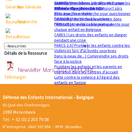
sexuelle
dans les procédures pénales en Europe
CADRE | Alternatives à la détention pour les
Vue Générale
Mémorandum politique 2024
360 Safe Play | Des clubs de sport sûrs
enfants migrants en Europe
pour tous les enfants
RESsaisir | Une recherche pour questionner
GRANDIR | Mettre fin à la violence dans
l'utilisation du déssaisissement
Recherche
l’éducation : de la loi à la pratique
PREFACE | Une éducation non-violente pour
chaque enfant en Belgique
CARES | Les droits des enfants en danger
Retour
pendant une crise
PARCS 2.0 | Protéger les enfants contre les
violences lors d’activités sportives
Détails de la Ressource
Dans la peau de... | Comprendre ses droits
face à la justice
Protéger les enfants et les parents en
Newsletter Mars 2022
POPULAIRE
migration dans les centres d'accueil
Télécharger
Lutte contre la violence à l'égard des
enfants en Tunisie
Défense des Enfants International - Belgique
62 Quai des Charbonnages
1080 Molenbeek
Tel : + 32 (0) 2 203 79 08
N°entreprise : 0447.397.058 - RPM : Bruxelles