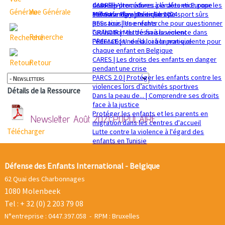
sexuelle
dans les procédures pénales en Europe
CADRE | Alternatives à la détention pour les
Vue Générale
Mémorandum politique 2024
360 Safe Play | Des clubs de sport sûrs
enfants migrants en Europe
pour tous les enfants
RESsaisir | Une recherche pour questionner
GRANDIR | Mettre fin à la violence dans
l'utilisation du déssaisissement
Recherche
l’éducation : de la loi à la pratique
PREFACE | Une éducation non-violente pour
chaque enfant en Belgique
CARES | Les droits des enfants en danger
Retour
pendant une crise
PARCS 2.0 | Protéger les enfants contre les
violences lors d’activités sportives
Détails de la Ressource
Dans la peau de... | Comprendre ses droits
face à la justice
Protéger les enfants et les parents en
Newsletter Août 2021
POPULAIRE
migration dans les centres d'accueil
Télécharger
Lutte contre la violence à l'égard des
enfants en Tunisie
Défense des Enfants International - Belgique
62 Quai des Charbonnages
1080 Molenbeek
Tel : + 32 (0) 2 203 79 08
N°entreprise : 0447.397.058 - RPM : Bruxelles