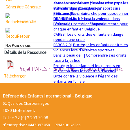
sexuelle
dans les procédures pénales en Europe
CADRE | Alternatives à la détention pour les
Vue Générale
Mémorandum politique 2024
360 Safe Play | Des clubs de sport sûrs
enfants migrants en Europe
pour tous les enfants
RESsaisir | Une recherche pour questionner
GRANDIR | Mettre fin à la violence dans
l'utilisation du déssaisissement
Recherche
l’éducation : de la loi à la pratique
PREFACE | Une éducation non-violente pour
chaque enfant en Belgique
CARES | Les droits des enfants en danger
Retour
pendant une crise
PARCS 2.0 | Protéger les enfants contre les
violences lors d’activités sportives
Détails de la Ressource
Dans la peau de... | Comprendre ses droits
face à la justice
Protéger les enfants et les parents en
Projet PARCS : Report Pilot Projects
POPULAIRE
migration dans les centres d'accueil
Télécharger
Lutte contre la violence à l'égard des
enfants en Tunisie
Défense des Enfants International - Belgique
62 Quai des Charbonnages
1080 Molenbeek
Tel : + 32 (0) 2 203 79 08
N°entreprise : 0447.397.058 - RPM : Bruxelles