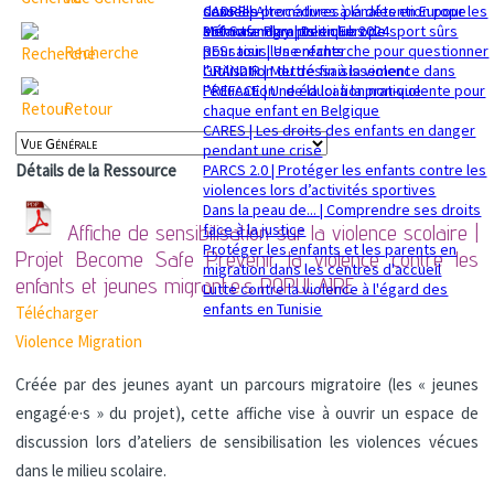
sexuelle
dans les procédures pénales en Europe
CADRE | Alternatives à la détention pour les
Mémorandum politique 2024
360 Safe Play | Des clubs de sport sûrs
enfants migrants en Europe
pour tous les enfants
RESsaisir | Une recherche pour questionner
Recherche
GRANDIR | Mettre fin à la violence dans
l'utilisation du déssaisissement
l’éducation : de la loi à la pratique
PREFACE | Une éducation non-violente pour
Retour
chaque enfant en Belgique
CARES | Les droits des enfants en danger
pendant une crise
PARCS 2.0 | Protéger les enfants contre les
Détails de la Ressource
violences lors d’activités sportives
Dans la peau de... | Comprendre ses droits
face à la justice
Affiche de sensibilisation sur la violence scolaire |
Protéger les enfants et les parents en
Projet Become Safe Prévenir la violence contre les
migration dans les centres d'accueil
enfants et jeunes migrant·e·s
POPULAIRE
Lutte contre la violence à l'égard des
enfants en Tunisie
Télécharger
Violence
Migration
Créée par des jeunes ayant un parcours migratoire (les « jeunes
engagé·e·s » du projet), cette affiche vise à ouvrir un espace de
discussion lors d’ateliers de sensibilisation les violences vécues
dans le milieu scolaire.