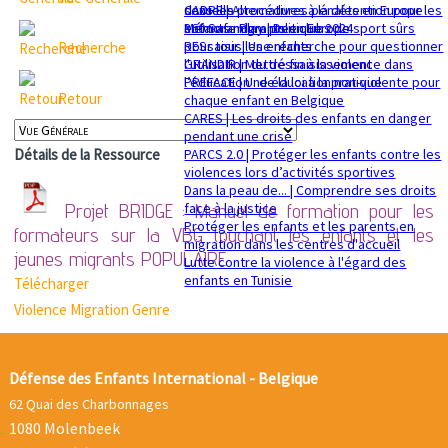
sexuelle
dans les procédures pénales en Europe
CADRE | Alternatives à la détention pour les
Mémorandum politique 2024
360 Safe Play | Des clubs de sport sûrs
enfants migrants en Europe
pour tous les enfants
RESsaisir | Une recherche pour questionner
Recherche
GRANDIR | Mettre fin à la violence dans
l'utilisation du déssaisissement
l’éducation : de la loi à la pratique
PREFACE | Une éducation non-violente pour
Retour
chaque enfant en Belgique
CARES | Les droits des enfants en danger
pendant une crise
PARCS 2.0 | Protéger les enfants contre les
Détails de la Ressource
violences lors d’activités sportives
Dans la peau de... | Comprendre ses droits
face à la justice
Projet BRIDGE : Manuel de formation pour les
Protéger les enfants et les parents en
formateurs sur la VBG touchant les enfants et les
migration dans les centres d'accueil
jeunes migrants
POPULAIRE
Lutte contre la violence à l'égard des
enfants en Tunisie
Télécharger
Violence
Migration
Genre
Défense des Enfants International - Belgique
62 Quai des Charbonnages
1080 Molenbeek