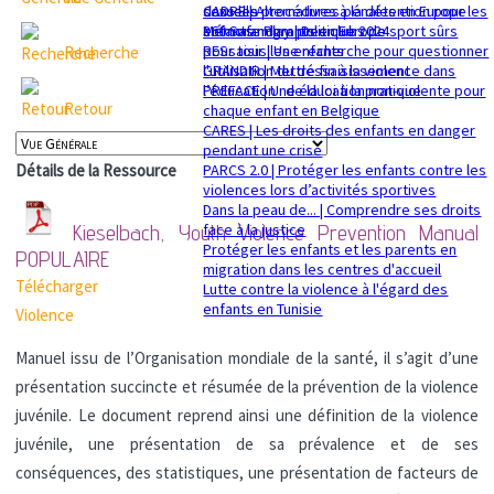
sexuelle
dans les procédures pénales en Europe
CADRE | Alternatives à la détention pour les
Mémorandum politique 2024
360 Safe Play | Des clubs de sport sûrs
enfants migrants en Europe
pour tous les enfants
RESsaisir | Une recherche pour questionner
Recherche
GRANDIR | Mettre fin à la violence dans
l'utilisation du déssaisissement
l’éducation : de la loi à la pratique
PREFACE | Une éducation non-violente pour
Retour
chaque enfant en Belgique
CARES | Les droits des enfants en danger
pendant une crise
PARCS 2.0 | Protéger les enfants contre les
Détails de la Ressource
violences lors d’activités sportives
Dans la peau de... | Comprendre ses droits
face à la justice
Kieselbach, Youth Violence Prevention Manual
Protéger les enfants et les parents en
POPULAIRE
migration dans les centres d'accueil
Télécharger
Lutte contre la violence à l'égard des
enfants en Tunisie
Violence
Manuel issu de l’Organisation mondiale de la santé, il s’agit d’une
présentation succincte et résumée de la prévention de la violence
juvénile. Le document reprend ainsi une définition de la violence
juvénile, une présentation de sa prévalence et de ses
conséquences, des statistiques, une présentation de facteurs de