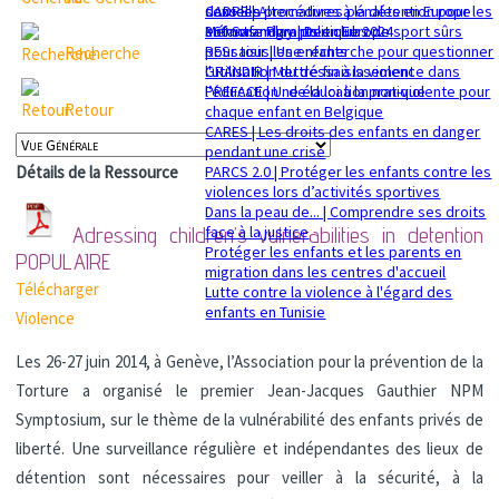
sexuelle
dans les procédures pénales en Europe
CADRE | Alternatives à la détention pour les
Mémorandum politique 2024
360 Safe Play | Des clubs de sport sûrs
enfants migrants en Europe
pour tous les enfants
RESsaisir | Une recherche pour questionner
Recherche
GRANDIR | Mettre fin à la violence dans
l'utilisation du déssaisissement
l’éducation : de la loi à la pratique
PREFACE | Une éducation non-violente pour
Retour
chaque enfant en Belgique
CARES | Les droits des enfants en danger
pendant une crise
PARCS 2.0 | Protéger les enfants contre les
Détails de la Ressource
violences lors d’activités sportives
Dans la peau de... | Comprendre ses droits
face à la justice
Adressing children’s vulnerabilities in detention
Protéger les enfants et les parents en
POPULAIRE
migration dans les centres d'accueil
Télécharger
Lutte contre la violence à l'égard des
enfants en Tunisie
Violence
Les 26-27 juin 2014, à Genève, l’Association pour la prévention de la
Torture a organisé le premier Jean-Jacques Gauthier NPM
Symptosium, sur le thème de la vulnérabilité des enfants privés de
liberté. Une surveillance régulière et indépendantes des lieux de
détention sont nécessaires pour veiller à la sécurité, à la