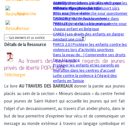
sexuelle
dans les procédures pénales en Europe
CADRE | Alternatives à la détention pour les
Mémorandum politique 2024
360 Safe Play | Des clubs de sport sûrs
enfants migrants en Europe
pour tous les enfants
RESsaisir | Une recherche pour questionner
Recherche
GRANDIR | Mettre fin à la violence dans
l'utilisation du déssaisissement
l’éducation : de la loi à la pratique
PREFACE | Une éducation non-violente pour
Retour
chaque enfant en Belgique
CARES | Les droits des enfants en danger
pendant une crise
PARCS 2.0 | Protéger les enfants contre les
Détails de la Ressource
violences lors d’activités sportives
Dans la peau de... | Comprendre ses droits
face à la justice
Au travers des barreaux : regards de jeunes
Protéger les enfants et les parents en
privés de liberté
POPULAIRE
migration dans les centres d'accueil
Télécharger
Lutte contre la violence à l'égard des
enfants en Tunisie
Le livre
AU TRAVERS DES BARREAUX
donner la parole aux jeunes
placés au sein de la section « Mineurs dessaisis » du centre fermé
pour jeunes de Saint-Hubert qui accueille les jeunes qui ont fait
l’objet d’un dessaisissement, au travers d’un atelier photo, dans le
but de leur permettre d’exprimer leur vécu et de communiquer un
message au monde extérieur à travers un langage symbolique et