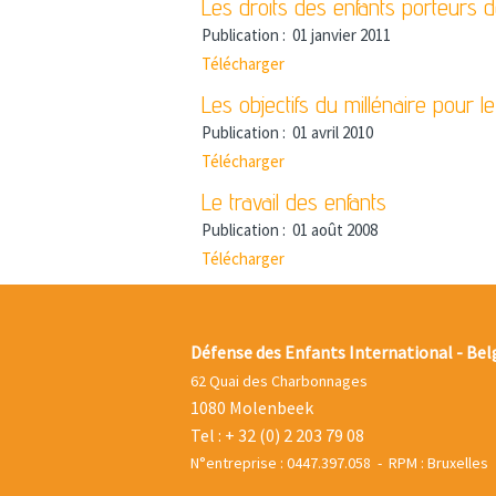
Les droits des enfants porteurs 
Publication :
01 janvier 2011
Télécharger
Les objectifs du millénaire pour 
Publication :
01 avril 2010
Télécharger
Le travail des enfants
Publication :
01 août 2008
Télécharger
Défense des Enfants International - Bel
62 Quai des Charbonnages
1080 Molenbeek
Tel : + 32 (0) 2 203 79 08
N°entreprise : 0447.397.058 - RPM : Bruxelles