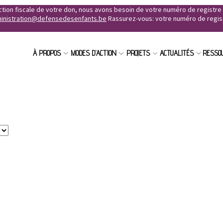
uction fiscale de votre don, nous avons besoin de votre numéro de registr
inistration@defensedesenfants.be
Rassurez-vous: votre numéro de registr
À PROPOS
MODES D'ACTION
PROJETS
ACTUALITÉS
RESSO