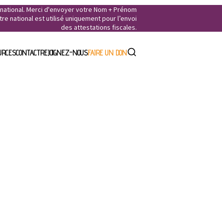
e national. Merci d'envoyer votre Nom + Prénom
e national est utilisé uniquement pour l’envoi
des attestations fiscales.
URCES
CONTACT
REJOIGNEZ-NOUS
FAIRE UN DON