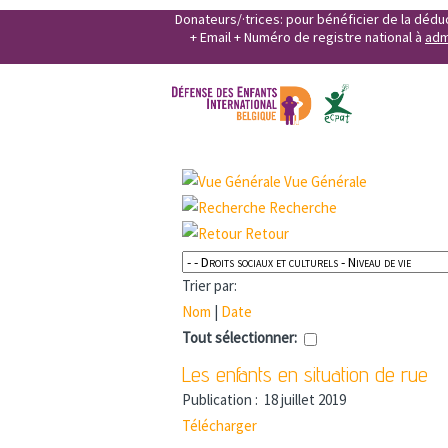
Donateurs/·trices: pour bénéficier de la déd
+ Email + Numéro de registre national à
adm
Vue Générale
Recherche
Retour
Trier par:
Nom
|
Date
Tout sélectionner:
Les enfants en situation de rue
Publication :
18 juillet 2019
Télécharger