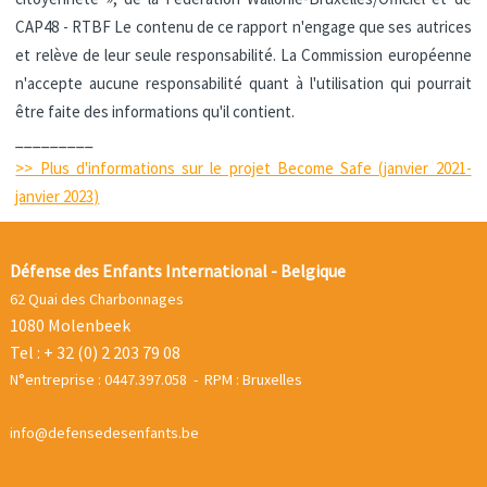
CAP48 - RTBF
Le contenu de ce rapport n'engage que ses autrices
et relève de leur seule responsabilité. La Commission européenne
n'accepte aucune responsabilité quant à l'utilisation qui pourrait
être faite des informations qu'il contient.
_________
>> Plus d'informations sur le projet Become Safe (janvier 2021-
janvier 2023)
Défense des Enfants International - Belgique
62 Quai des Charbonnages
1080 Molenbeek
Tel : + 32 (0) 2 203 79 08
N°entreprise : 0447.397.058 - RPM : Bruxelles
info@defensedesenfants.be