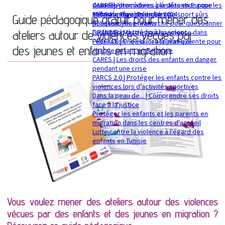
sexuelle
dans les procédures pénales en Europe
CADRE | Alternatives à la détention pour les
Mémorandum politique 2024
360 Safe Play | Des clubs de sport sûrs
enfants migrants en Europe
Guide pédagogique gratuit pour mener des
pour tous les enfants
RESsaisir | Une recherche pour questionner
ateliers autour de violences vécues par
GRANDIR | Mettre fin à la violence dans
l'utilisation du déssaisissement
l’éducation : de la loi à la pratique
PREFACE | Une éducation non-violente pour
des jeunes et enfants en migration
chaque enfant en Belgique
CARES | Les droits des enfants en danger
pendant une crise
PARCS 2.0 | Protéger les enfants contre les
violences lors d’activités sportives
Dans la peau de... | Comprendre ses droits
face à la justice
Protéger les enfants et les parents en
migration dans les centres d'accueil
Lutte contre la violence à l'égard des
enfants en Tunisie
Vous voulez mener des ateliers autour des violences
vécues par des enfants et des jeunes en migration ?